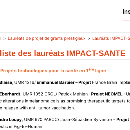
l
Lauréats de projet de grants prestigieux
Lauréats IMPACT-
liste des lauréats IMPACT-SANTE
ère
Projets technologies pour la santé en 1
ligne :
Blaise,
UMR 1216/
Emmanuel Barbier – Projet
France Brain Implan
 Eberhardt
, UMR 1052 CRCL/ Patrick Mehlen-
Projet NEOMEL
: U
c alterations inmelanoma cells as promising therapeutic targets 
e relapse with anti-tumor vaccination.
ndre Loupy
, UMR 970 PARCC/ Jean-Sébastien Sylvestre -
Projet
stic in Pig-to-Human