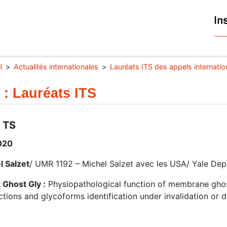
l
Actualités internationales
Lauréats ITS des appels internatio
 : Lauréats ITS
 TS
020
l Salzet
/ UMR 1192 – Michel Salzet avec les USA/ Yale De
 Ghost Gly :
Physiopathological function of membrane ghost
ctions and glycoforms identification under invalidation or d