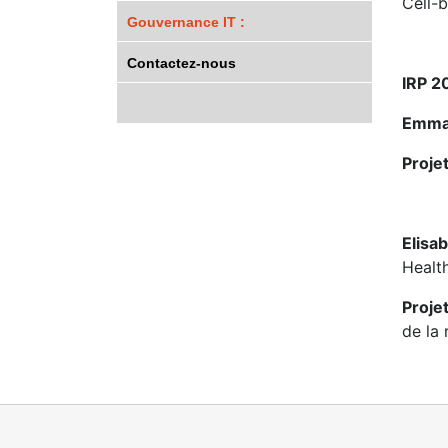
Cell-b
Gouvernance IT :
Contactez-nous
IRP 2
Emma
Proje
Elisa
Healt
Proje
de la 