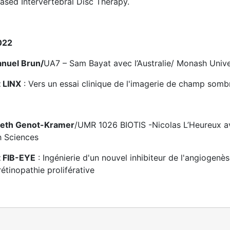
ased Intervertebral Disc Therapy.
022
nuel Brun/
UA7 – Sam Bayat avec l’Australie/ Monash Unive
t LINX
: Vers un essai clinique de l'imagerie de champ som
beth Genot-Kramer
/UMR 1026 BIOTIS -Nicolas L’Heureux a
h Sciences
t FIB-EYE
: Ingénierie d'un nouvel inhibiteur de l'angiogenès
rétinopathie proliférative