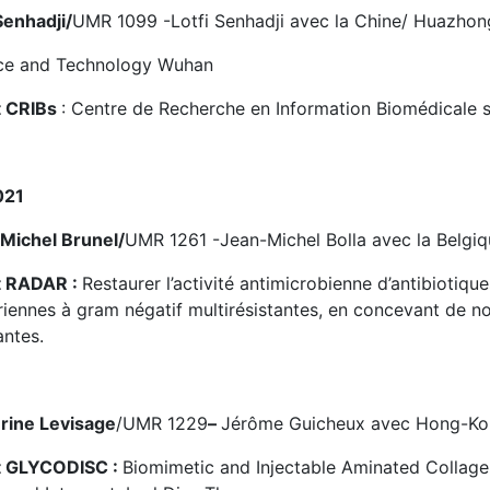
Senhadji/
UMR 1099 -Lotfi Senhadji avec la Chine/ Huazhong
ce and Technology Wuhan
t CRIBs
: Centre de Recherche en Information Biomédicale s
021
Michel Brunel/
UMR 1261 -Jean-Michel Bolla avec la Belgiq
t RADAR :
Restaurer l’activité antimicrobienne d’antibiotiqu
riennes à gram négatif multirésistantes, en concevant de no
antes.
rine Levisage
/UMR 1229
–
Jérôme Guicheux avec Hong-Kon
t GLYCODISC :
Biomimetic and Injectable Aminated Collag