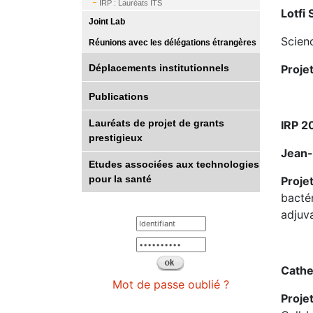
IRP : Lauréats ITS
Lotfi 
Joint Lab
Scien
Réunions avec les délégations étrangères
Déplacements institutionnels
Proje
Publications
Lauréats de projet de grants
IRP 2
prestigieux
Jean-
Etudes associées aux technologies
pour la santé
Proje
bacté
adjuv
Cathe
Mot de passe oublié ?
Proje